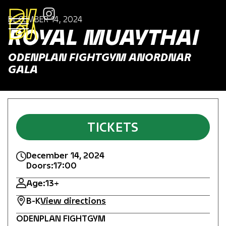
DECEMBER 14, 2024
ROYAL MUAYTHAI
ODENPLAN FIGHTGYM ANORDNAR
GALA
TICKETS
December 14, 2024
Doors:
17:00
Age:
13+
B-K
View directions
ODENPLAN FIGHTGYM